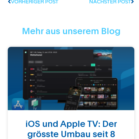
VORHERIGER POST
NÄCHSTER POST
Mehr aus unserem Blog
iOS und Apple TV: Der
grösste Umbau seit 8