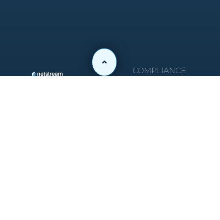
COMPLIANCE
Trust
Netstream
Center
AG
Impressum
Richtistrasse
AGB
2
Datenschutzbes
8304
Acceptable
Wallisellen
Use Policy
Netstream
Cloud AG
Auenstrasse