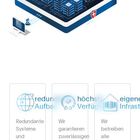
redundanter
höchste
eigen
Aufbau
Verfügbarkeit
Infras
Redundante
Wir
Wir
Systeme
garantieren
betreiben
und
zuverlässigen
alle