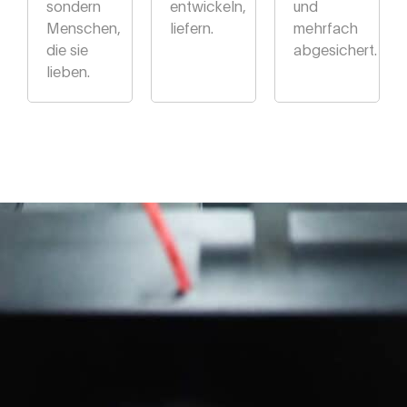
sondern
entwickeln,
und
Menschen,
liefern.
mehrfach
die sie
abgesichert.
lieben.