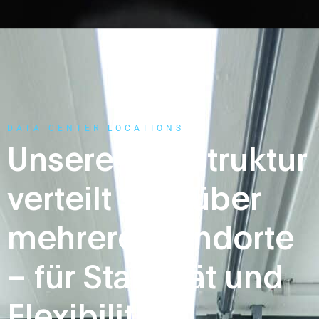
DATA CENTER LOCATIONS
Unsere Infrastruktur
verteilt sich über
mehrere Standorte
– für Stabilität und
Flexibilität.