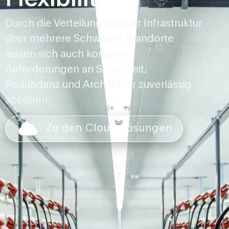
Durch die Verteilung unserer Infrastruktur
über mehrere Schweizer Standorte
lassen sich auch komplexe
Anforderungen an Sicherheit,
Redundanz und Architektur zuverlässig
abbilden.
Zu den Cloud Lösungen