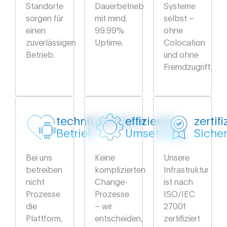
Standorte
Dauerbetrieb
Systeme
sorgen für
mit mind.
selbst –
einen
99.99%
ohne
zuverlässigen
Uptime.
Colocation
Betrieb.
und ohne
Fremdzugriff.
technikverliebter
effiziente
zertifi
Betrieb
Umsetzung
Sicher
Bei uns
Keine
Unsere
betreiben
komplizierten
Infrastruktur
nicht
Change-
ist nach
Prozesse
Prozesse
ISO/IEC
die
– wir
27001
Plattform,
entscheiden,
zertifiziert