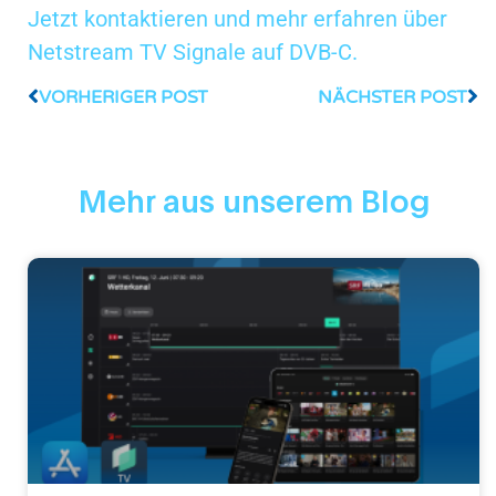
Jetzt kontaktieren und mehr erfahren über
Netstream TV Signale auf DVB-C.
VORHERIGER POST
NÄCHSTER POST
Mehr aus unserem Blog