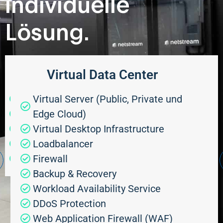
individuelle
Lösung.
Managed Database
Virtual Data Center
Postgres
Virtual Server (Public, Private und
MySQL
Edge Cloud)
Mongo DB
Virtual Desktop Infrastructure
Apache Kafka
Loadbalancer
weitere auf Anfrage
Firewall
Backup & Recovery
Workload Availability Service
DDoS Protection
Web Application Firewall (WAF)