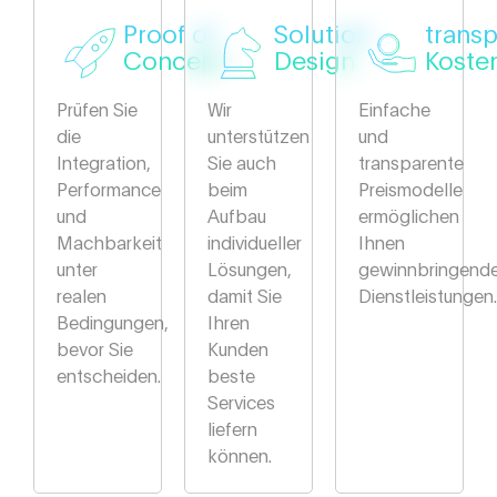
Proof of
Solution
trans
Concept
Design
Koste
Prüfen Sie
Wir
Einfache
die
unterstützen
und
Integration,
Sie auch
transparente
Performance
beim
Preismodelle
und
Aufbau
ermöglichen
Machbarkeit
individueller
Ihnen
unter
Lösungen,
gewinnbringend
realen
damit Sie
Dienstleistungen.
Bedingungen,
Ihren
bevor Sie
Kunden
entscheiden.
beste
Services
liefern
können.