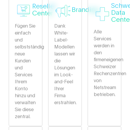
Schwe
Reseller
Branding
Data
Center
Cente
Fügen Sie
Dank
Alle
einfach
White-
Services
und
Label-
werden in
selbstständig
Modellen
den
neue
lassen wir
firmeneigenen
Kunden
die
Schweizer
und
Lösungen
Rechenzentren
Services
im Look-
von
Ihrem
and-Feel
Netstream
Konto
Ihrer
betrieben.
hinzu und
Firma
verwalten
erstrahlen.
Sie diese
zentral.