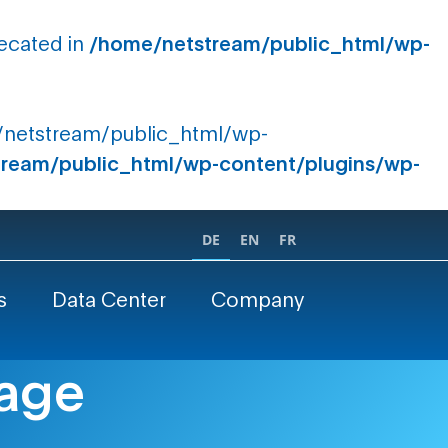
recated in
/home/netstream/public_html/wp-
me/netstream/public_html/wp-
ream/public_html/wp-content/plugins/wp-
DE
EN
FR
s
Data Center
Company
rage