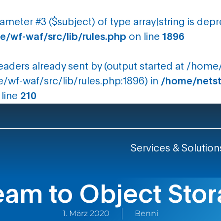
rameter #3 ($subject) of type array|string is dep
/wf-waf/src/lib/rules.php
on line
1896
headers already sent by (output started at /ho
wf-waf/src/lib/rules.php:1896) in
/home/netst
line
210
Services & Solution
am to Object Sto
1. März 2020
Benni