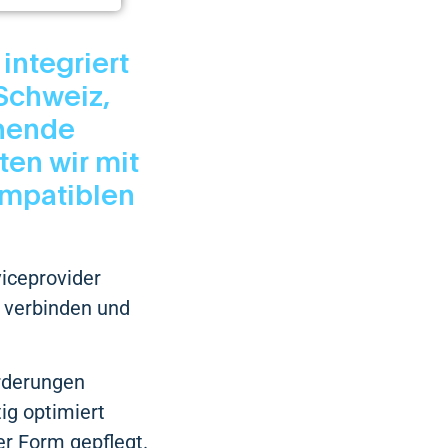
integriert
 Schweiz,
ehende
en wir mit
ompatiblen
viceprovider
 verbinden und
rderungen
g optimiert
er Form gepflegt.