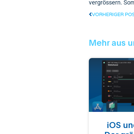
vergrössern. Somi
VORHERIGER PO
Mehr aus u
iOS un