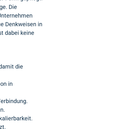
ge. Die
e Unternehmen
ue Denkweisen in
st dabei keine
 damit die
ion in
Verbindung.
n.
alierbarkeit.
zt.