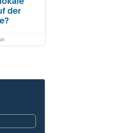
 lokale
uf der
ke?
026