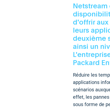
Netstream é
disponibil
d'offrir au
leurs appli
deuxième s
ainsi un ni
L'entrepris
Packard En
Réduire les temps
applications info
scénarios auxquel
effet, les panne
sous forme de pe