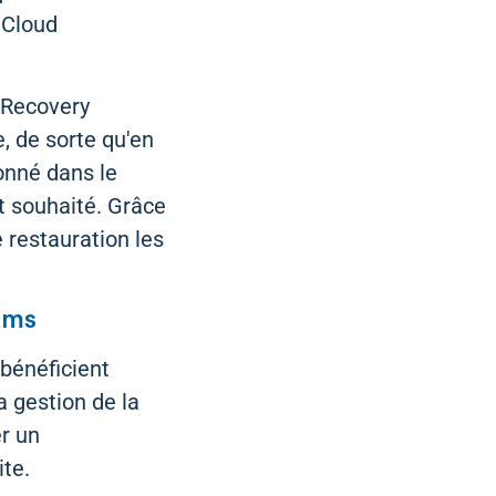
 Cloud
neRecovery
, de sorte qu'en
ionné dans le
nt souhaité. Grâce
 restauration les
eams
 bénéficient
 gestion de la
er un
ite.