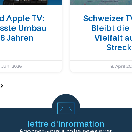
d Apple TV:
Schweizer T
össte Umbau
Bleibt die
 8 Jahren
Vielfalt a
Strec
. Juni 2026
8. April 2
lettre d'information
Abonnez-vous à notre newsletter.