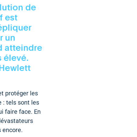
lution de
f est
répliquer
r un
 atteindre
 élevé.
Hewlett
et protéger les
: tels sont les
i faire face. En
dévastateurs
s encore.