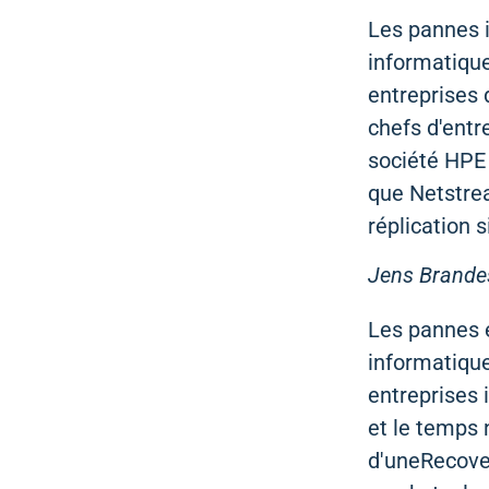
Les pannes i
informatique
entreprises d
chefs d'entr
société HPE 
que Netstrea
réplication 
Jens Brandes
Les pannes e
informatiqu
entreprises 
et le temps
d'uneRecover