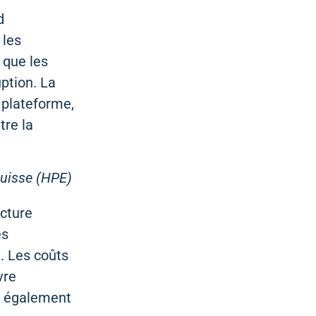
d
 les
e que les
ption. La
 plateforme,
tre la
Suisse (HPE)
ucture
es
. Les coûts
vre
nt également