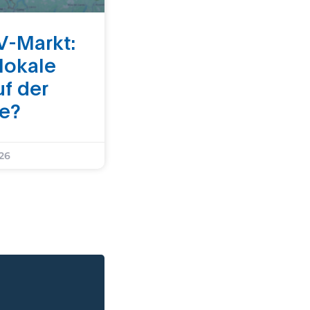
V-Markt:
 lokale
uf der
ke?
026