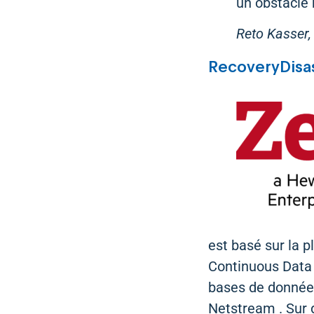
un obstacle
Reto Kasser,
RecoveryDisast
est basé sur la 
Continuous Data P
bases de données
Netstream . Sur 