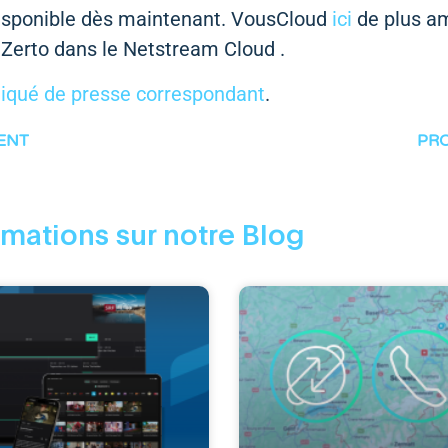
disponible dès maintenant. VousCloud
ici
de plus a
 Zerto dans le Netstream Cloud .
iqué de presse correspondant
.
ENT
PR
rmations sur notre Blog