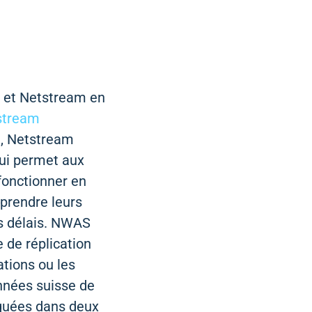
E et Netstream en
stream
)
, Netstream
ui permet aux
fonctionner en
eprendre leurs
fs délais. NWAS
 de réplication
ations ou les
nnées suisse de
iquées dans deux