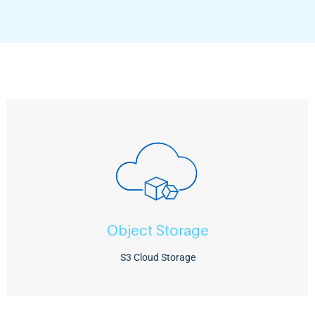
Zum Object Storage
Uhr zur Verfügung.
S3-fähiger Cloud-Speicher einfach, sicher und rund um die
Der Object Storage von Netstream steht Ihnen als flexibler
Object Storage
Object Storage
S3 Cloud Storage