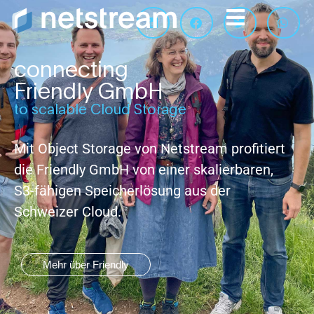
connecting
Friendly GmbH
to scalable Cloud Storage
Mit Object Storage von Netstream profitiert
die Friendly GmbH von einer skalierbaren,
S3-fähigen Speicherlösung aus der
Schweizer Cloud.
Mehr über Friendly