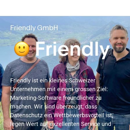
Friendly GmbH
Friendly ist ein kleines Schweizer
Unternehmen mit einem grossen Ziel:
Marketing-Software freundlicher zu
machen. Wir sind überzeugt, dass
Datenschutz ein Wettbewerbsvorteil ist,
legen Wert auf exzellenten Service und