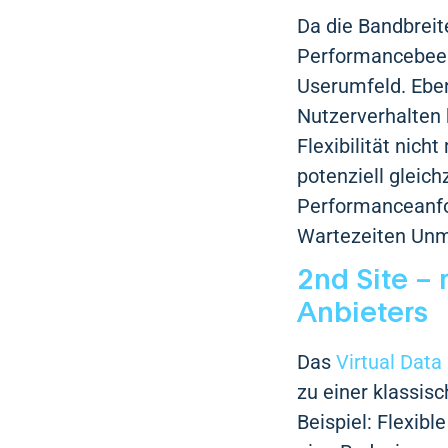
Da die Bandbreite
Performancebeein
Userumfeld. Ebe
Nutzerverhalten
Flexibilität nic
potenziell gleich
Performanceanfor
Wartezeiten Unm
2nd Site – 
Anbieters
Das
Virtual Data
zu einer klassis
Beispiel: Flexib