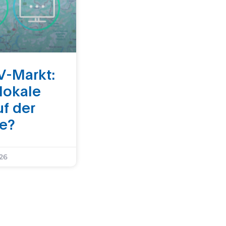
V-Markt:
 lokale
uf der
ke?
026