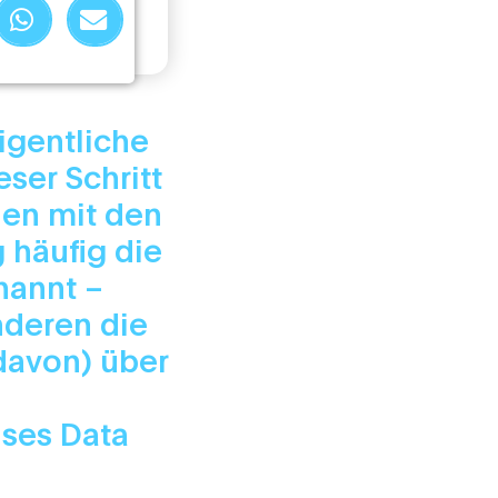
igentliche
ser Schritt
hen mit den
 häufig die
nannt –
nderen die
davon) über
ises Data