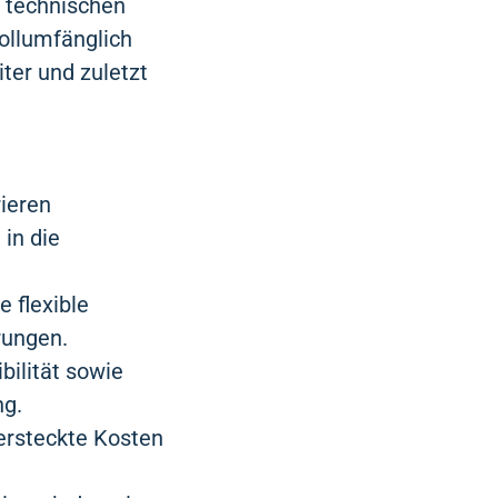
n technischen
ollumfänglich
iter und zuletzt
rieren
in die
e flexible
rungen.
bilität sowie
ng.
versteckte Kosten