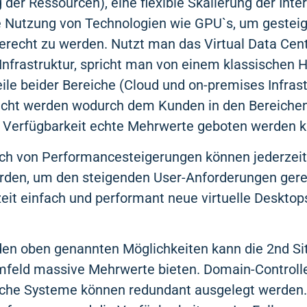
 der Ressourcen), eine flexible Skalierung der Inte
le Nutzung von Technologien wie GPU`s, um gestei
recht zu werden. Nutzt man das Virtual Data Cen
Infrastruktur, spricht man von einem klassischen 
eile beider Bereiche (Cloud und on-premises Infras
acht werden wodurch dem Kunden in den Bereichen 
ie Verfügbarkeit echte Mehrwerte geboten werden 
ich von Performancesteigerungen können jederzei
erden, um den steigenden User-Anforderungen gere
eit einfach und performant neue virtuelle Desktop
den oben genannten Möglichkeiten kann die 2nd Si
mfeld massive Mehrwerte bieten. Domain-Controll
sche Systeme können redundant ausgelegt werden. 