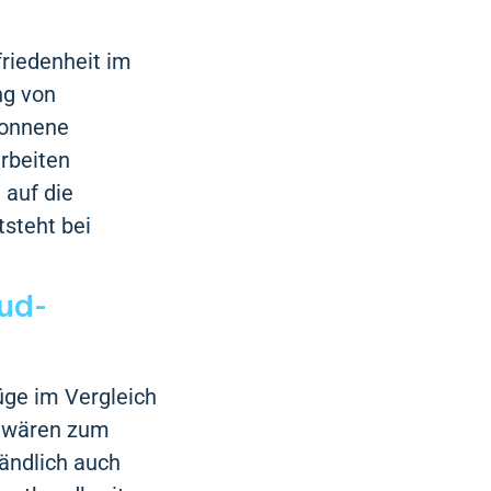
riedenheit im
ng von
wonnene
arbeiten
 auf die
tsteht bei
oud-
üge im Vergleich
e wären zum
tändlich auch