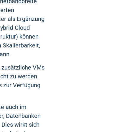
rnetbandbreite
gerten
ter als Ergänzung
Hybrid-Cloud
truktur) können
Skalierbarkeit,
kann.
t zusätzliche VMs
cht zu werden.
s zur Verfügung
te auch im
er, Datenbanken
Dies wirkt sich