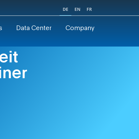
DE
EN
FR
s
Data Center
Company
eit
iner