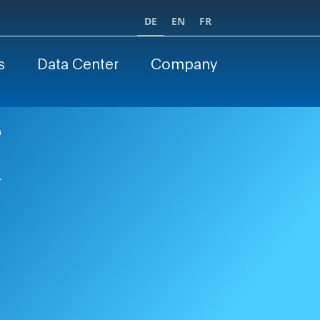
DE
EN
FR
s
Data Center
Company
e
k