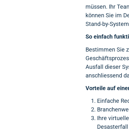
müssen. Ihr Tea
können Sie im De
Stand-by-System 
So einfach funkti
Bestimmen Sie z
Geschäftsprozess
Ausfall dieser S
anschliessend da
Vorteile auf eine
Einfache Re
Branchenwei
Ihre virtuel
Desasterfal