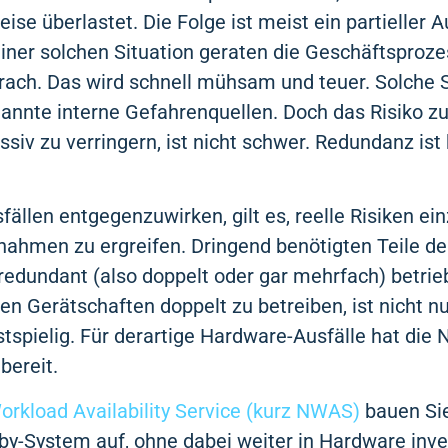
ise überlastet. Die Folge ist meist ein partieller Au
 einer solchen Situation geraten die Geschäftsproz
brach. Das wird schnell mühsam und teuer. Solche 
nannte interne Gefahrenquellen. Doch das Risiko z
siv zu verringern, ist nicht schwer. Redundanz ist 
llen entgegenzuwirken, gilt es, reelle Risiken ei
ahmen zu ergreifen. Dringend benötigten Teile der
 redundant (also doppelt oder gar mehrfach) betri
en Gerätschaften doppelt zu betreiben, ist nicht n
tspielig. Für derartige Hardware-Ausfälle hat die
bereit.
rkload Availability Service (kurz NWAS)
bauen Sie
-by-System auf, ohne dabei weiter in Hardware inve