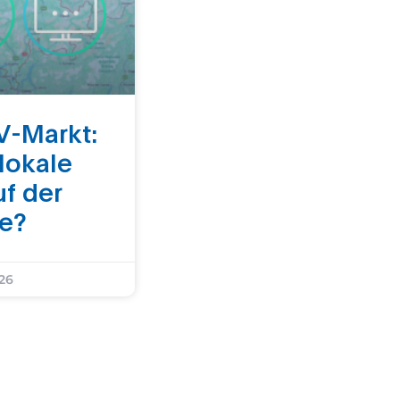
V-Markt:
 lokale
uf der
ke?
026