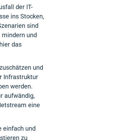
sfall der IT-
esse ins Stocken,
Szenarien sind
u mindern und
hier das
nzuschätzen und
 Infrastruktur
eben werden.
ur aufwändig,
 Netstream eine
 einfach und
stieren zu