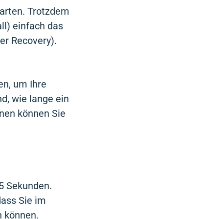
arten. Trotzdem
ll) einfach das
er Recovery).
n, um Ihre
d, wie lange ein
onen können Sie
15 Sekunden.
dass Sie im
en können.