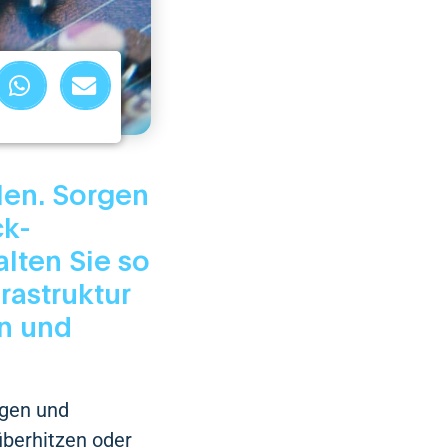
len. Sorgen
ck-
alten Sie so
rastruktur
en und
agen und
überhitzen oder