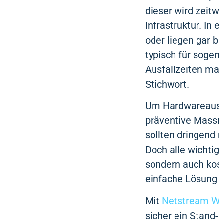
dieser wird zeitwe
Infrastruktur. In
oder liegen gar 
typisch für soge
Ausfallzeiten mas
Stichwort.
Um Hardwareausfä
präventive Massn
sollten dringend
Doch alle wichtig
sondern auch kos
einfache Lösung 
Mit
Netstream Wo
sicher ein Stand