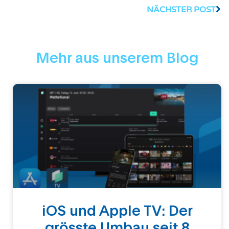
NÄCHSTER POST
Mehr aus unserem Blog
iOS und Apple TV: Der
grösste Umbau seit 8