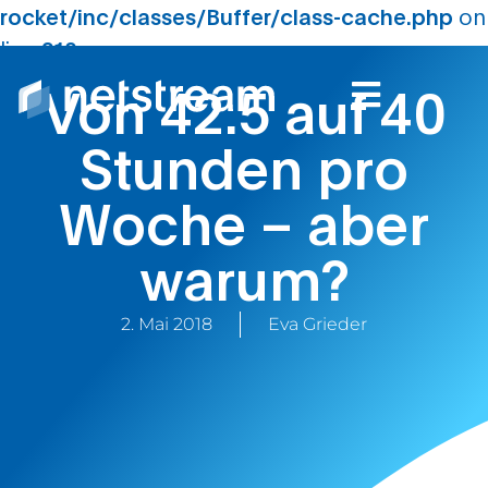
rocket/inc/classes/Buffer/class-cache.php
on
line
210
Von 42.5 auf 40
Stunden pro
Woche – aber
warum?
2. Mai 2018
Eva Grieder